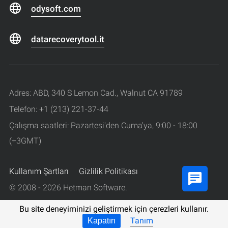
odysoft.com
datarecoverytool.it
Adres: ABD, 340 S Lemon Cad., Walnut CA 91789
Telefon: +1 (213) 221-37-44
Çalışma saatleri: Pazartesi'den Cuma'ya, 9:00 - 18:00
(+3GMT)
Kullanım Şartları
Gizlilik Politikası
© 2008 - 2026 Hetman Software.
Tüm haklarıı saklıdır.
Bu site deneyiminizi geliştirmek için çerezleri kullanır.
Tanım
Kapatın