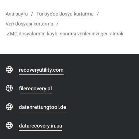
Ana sayfa
Türkiye’de dosya kurtarma
Veri dosyası kurtarma
.ZMC dosyalarının kaybı sonrası verilerinizi geri almak
recoveryutility.com
filerecovery.pl
datenrettungtool.de
datarecovery.in.ua