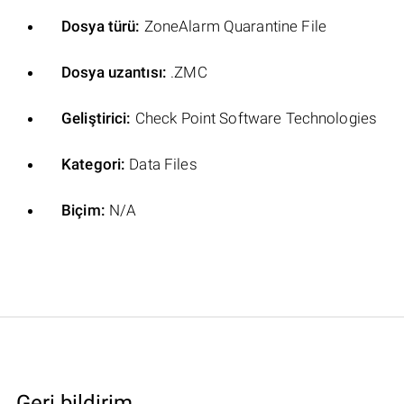
Dosya türü:
ZoneAlarm Quarantine File
Dosya uzantısı:
.ZMC
Geliştirici:
Check Point Software Technologies
Kategori:
Data Files
Biçim:
N/A
Geri bildirim