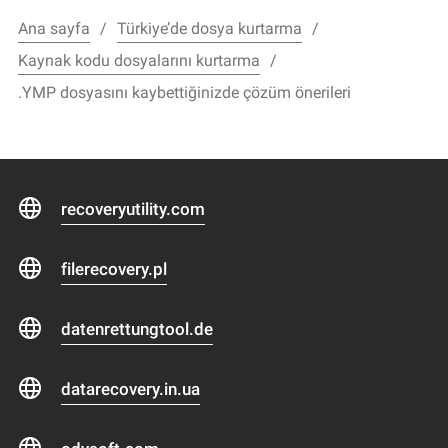
Ana sayfa
Türkiye’de dosya kurtarma
Kaynak kodu dosyalarını kurtarma
.YMP dosyasını kaybettiğinizde çözüm önerileri
recoveryutility.com
filerecovery.pl
datenrettungtool.de
datarecovery.in.ua