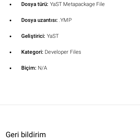
Dosya türü:
YaST Metapackage File
Dosya uzantısı:
.YMP
Geliştirici:
YaST
Kategori:
Developer Files
Biçim:
N/A
Geri bildirim