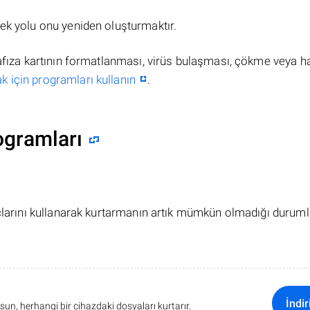
ek yolu onu yeniden oluşturmaktır.
hafıza kartının formatlanması, virüs bulaşması, çökme veya h
k için programları kullanın
.
ogramları
açlarını kullanarak kurtarmanın artık mümkün olmadığı duruml
İndir
sun, herhangi bir cihazdaki dosyaları kurtarır.