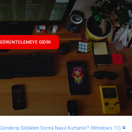
GÖRÜNTÜLEMEYE GIDIN
nderip Sildikten Sonra Nasıl Kurtarılır? (Windows 11)