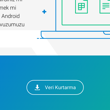
ilmek mi
 Android
ılavuzumuzu
Veri Kurtarma