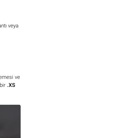
antı veya
lemesi ve
bir
.XS