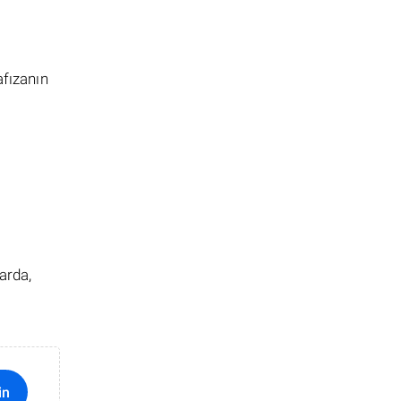
afızanın
arda,
in