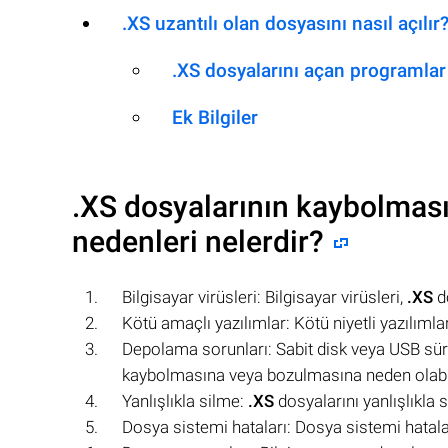
.XS uzantılı olan dosyasını nasıl açılır
.XS dosyalarını açan programlar
Ek Bilgiler
.XS
dosyalarının kaybolması
nedenleri nelerdir?
Bilgisayar virüsleri: Bilgisayar virüsleri,
.XS
do
Kötü amaçlı yazılımlar: Kötü niyetli yazılımla
Depolama sorunları: Sabit disk veya USB sü
kaybolmasına veya bozulmasına neden olabil
Yanlışlıkla silme:
.XS
dosyalarını yanlışlıkla 
Dosya sistemi hataları: Dosya sistemi hatala