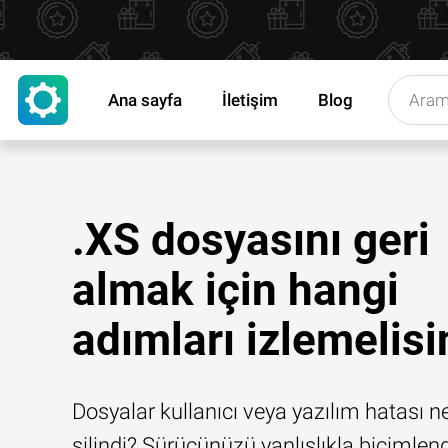
Ana sayfa
İletişim
Blog
.XS dosyasını geri
almak için hangi
adımları izlemelisi
Dosyalar kullanıcı veya yazılım hatası n
silindi? Sürücünüzü yanlışlıkla biçimlend