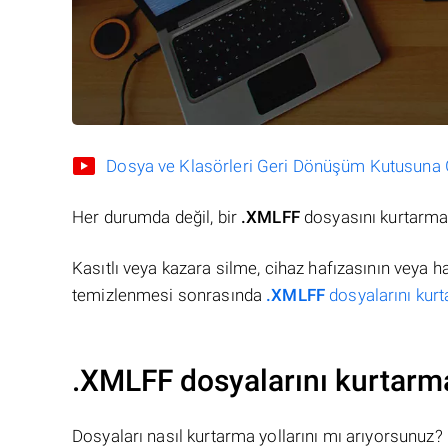
Dosya ve Klasörleri Geri Dönüşüm Kutusuna Gö
Her durumda değil, bir
.XMLFF
dosyasını kurtarman
Kasıtlı veya kazara silme, cihaz hafızasının veya 
temizlenmesi sonrasında
.XMLFF
dosyalarını kurt
.XMLFF dosyalarını kurtarm
Dosyaları nasıl kurtarma yollarını mı arıyorsunuz?