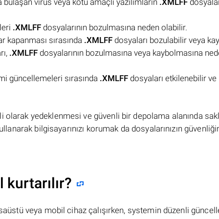
a bulaşan virüs veya kötü amaçlı yazılımların
.XMLFF
dosyalar
leri
.XMLFF
dosyalarının bozulmasına neden olabilir.
ayar kapanması sırasında
.XMLFF
dosyaları bozulabilir veya kayb
rı,
.XMLFF
dosyalarının bozulmasına veya kaybolmasına ned
emi güncellemeleri sırasında
.XMLFF
dosyaları etkilenebilir ve
li olarak yedeklenmesi ve güvenli bir depolama alanında sa
kullanarak bilgisayarınızı korumak da dosyalarınızın güvenliği
 kurtarılır?
masaüstü veya mobil cihaz çalışırken, systemin düzenli güncel