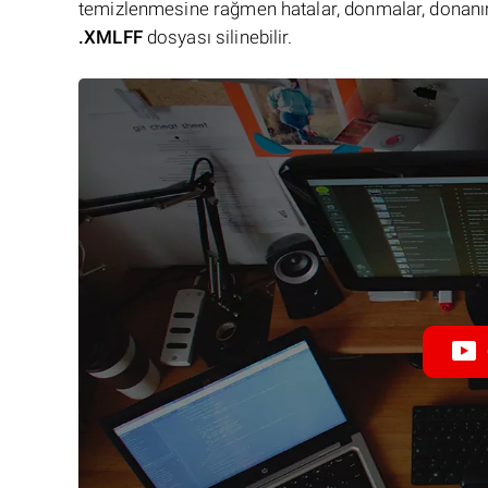
temizlenmesine rağmen hatalar, donmalar, donanım
.XMLFF
dosyası silinebilir.