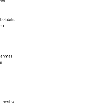
ını
olabilir.
en
klanması
ni
lemesi ve