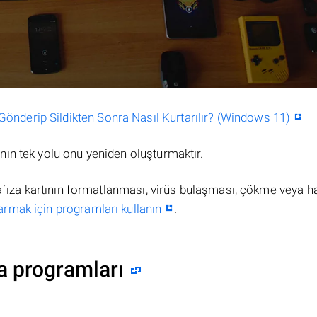
nderip Sildikten Sonra Nasıl Kurtarılır? (Windows 11)
ın tek yolu onu yeniden oluşturmaktır.
hafıza kartının formatlanması, virüs bulaşması, çökme veya h
armak için programları kullanın
.
a programları