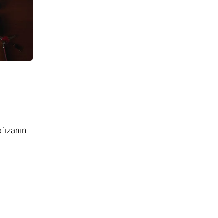
afızanın