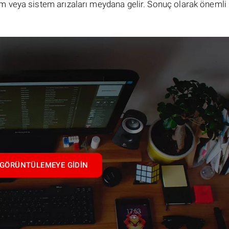
 veya sistem arızaları meydana gelir. Sonuç olarak önemli 
GÖRÜNTÜLEMEYE GIDIN