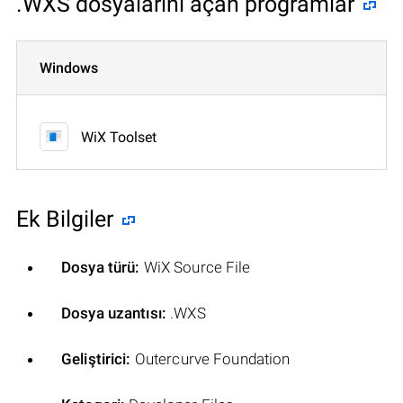
.WXS dosyalarını açan programlar
Windows
WiX Toolset
Ek Bilgiler
Dosya türü:
WiX Source File
Dosya uzantısı:
.WXS
Geliştirici:
Outercurve Foundation