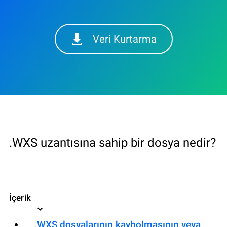
Veri Kurtarma
.WXS uzantısına sahip bir dosya nedir?
İçerik
.WXS dosyalarının kaybolmasının veya