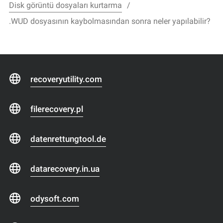
Disk görüntü dosyaları kurtarma
.WUD dosyasının kaybolmasından sonra neler yapılabilir?
recoveryutility.com
filerecovery.pl
datenrettungtool.de
datarecovery.in.ua
odysoft.com