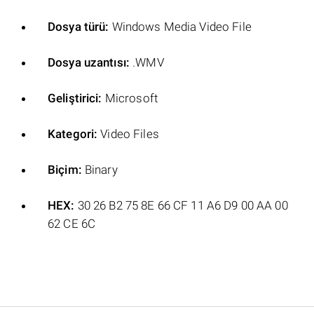
Dosya türü:
Windows Media Video File
Dosya uzantısı:
.WMV
Geliştirici:
Microsoft
Kategori:
Video Files
Biçim:
Binary
HEX:
30 26 B2 75 8E 66 CF 11 A6 D9 00 AA 00
62 CE 6C