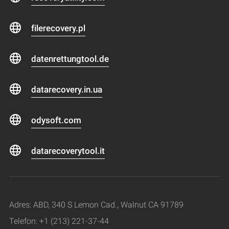
filerecovery.pl
datenrettungtool.de
datarecovery.in.ua
odysoft.com
datarecoverytool.it
Adres: ABD, 340 S Lemon Cad., Walnut CA 91789
Telefon: +1 (213) 221-37-44