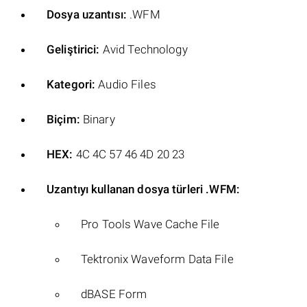
Dosya uzantısı:
.WFM
Geliştirici:
Avid Technology
Kategori:
Audio Files
Biçim:
Binary
HEX:
4C 4C 57 46 4D 20 23
Uzantıyı kullanan dosya türleri .WFM:
Pro Tools Wave Cache File
Tektronix Waveform Data File
dBASE Form