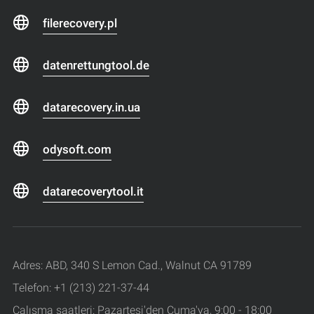
filerecovery.pl
datenrettungtool.de
datarecovery.in.ua
odysoft.com
datarecoverytool.it
Adres: ABD, 340 S Lemon Cad., Walnut CA 91789
Telefon: +1 (213) 221-37-44
Çalışma saatleri: Pazartesi'den Cuma'ya, 9:00 - 18:00