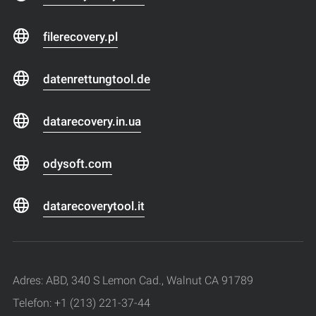
filerecovery.pl
datenrettungtool.de
datarecovery.in.ua
odysoft.com
datarecoverytool.it
Adres: ABD, 340 S Lemon Cad., Walnut CA 91789
Telefon: +1 (213) 221-37-44