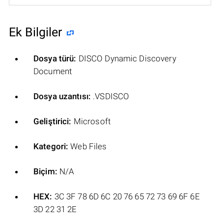
Ek Bilgiler
Dosya türü:
DISCO Dynamic Discovery
Document
Dosya uzantısı:
.VSDISCO
Geliştirici:
Microsoft
Kategori:
Web Files
Biçim:
N/A
HEX:
3C 3F 78 6D 6C 20 76 65 72 73 69 6F 6E
3D 22 31 2E