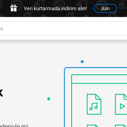
Veri kurtarmada indirim alın!
Alın
k
edeniyle mi