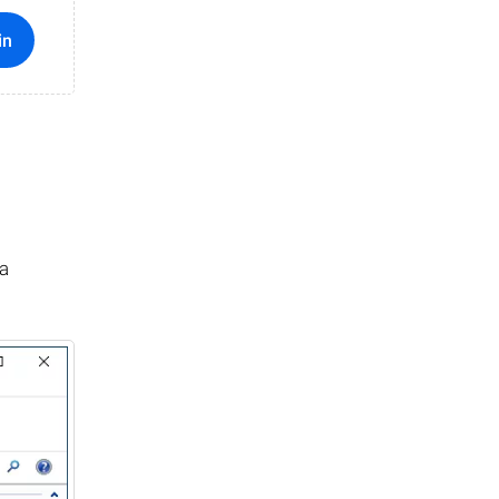
in
ma