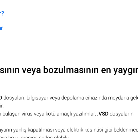
r?
ar
sının veya bozulmasının en yaygı
D
dosyaları, bilgisayar veya depolama cihazında meydana gel
r.
a bulaşan virüs veya kötü amaçlı yazılımlar,
.VSD
dosyalarını
ayarın yanlış kapatılması veya elektrik kesintisi gibi beklenmed
ya bozulmasına neden olabilir.