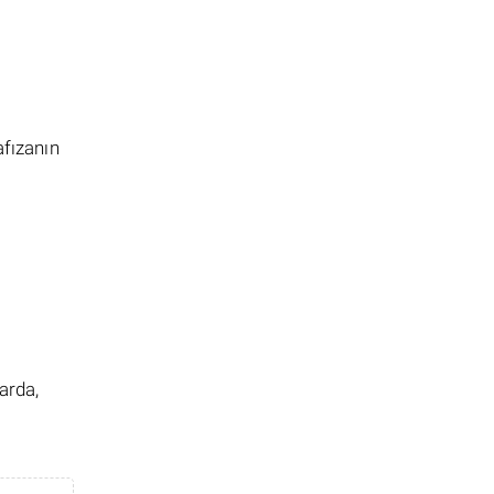
afızanın
arda,