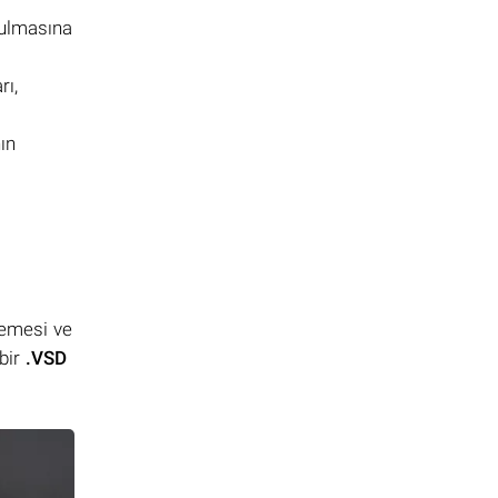
zulmasına
rı,
ın
lemesi ve
bir
.VSD