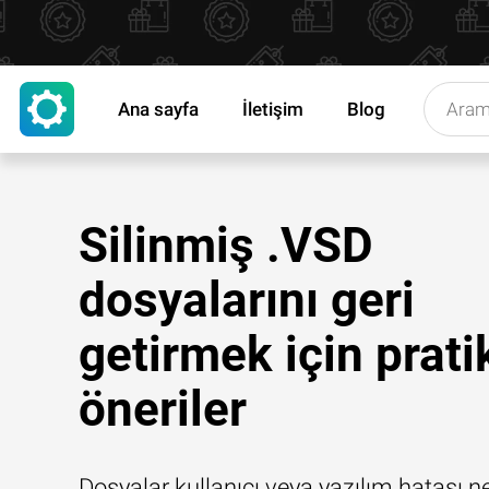
Ana sayfa
İletişim
Blog
Silinmiş .VSD
dosyalarını geri
getirmek için prati
öneriler
Dosyalar kullanıcı veya yazılım hatası n