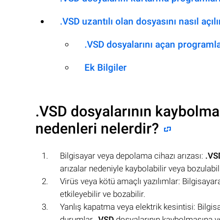
.VSD uzantılı olan dosyasını nasıl açılı
.VSD dosyalarını açan programl
Ek Bilgiler
.VSD
dosyalarının kaybolma
nedenleri nelerdir?
Bilgisayar veya depolama cihazı arızası:
.VS
arızalar nedeniyle kaybolabilir veya bozulabili
Virüs veya kötü amaçlı yazılımlar: Bilgisayar
etkileyebilir ve bozabilir.
Yanlış kapatma veya elektrik kesintisi: Bilgis
durumlar,
.VSD
dosyalarının kaybolmasına ve