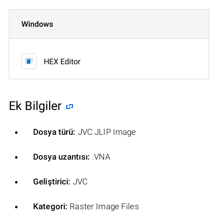
Windows
HEX Editor
Ek Bilgiler
Dosya türü:
JVC JLIP Image
Dosya uzantısı:
.VNA
Geliştirici:
JVC
Kategori:
Raster Image Files