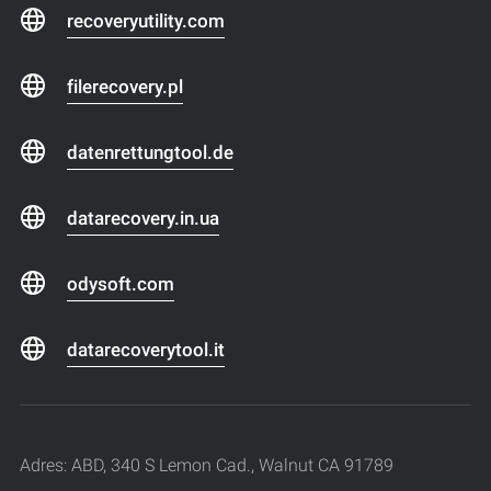
recoveryutility.com
filerecovery.pl
datenrettungtool.de
datarecovery.in.ua
odysoft.com
datarecoverytool.it
Adres: ABD, 340 S Lemon Cad., Walnut CA 91789