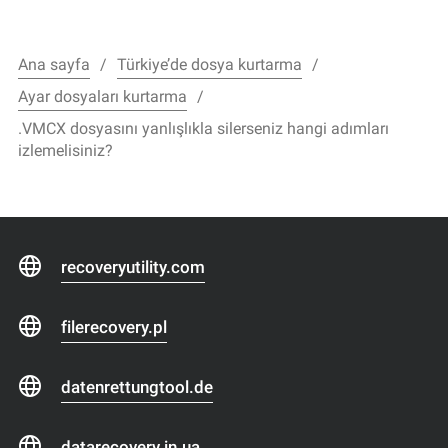
Ana sayfa
Türkiye’de dosya kurtarma
Ayar dosyaları kurtarma
.VMCX dosyasını yanlışlıkla silerseniz hangi adımları
izlemelisiniz?
recoveryutility.com
filerecovery.pl
datenrettungtool.de
datarecovery.in.ua