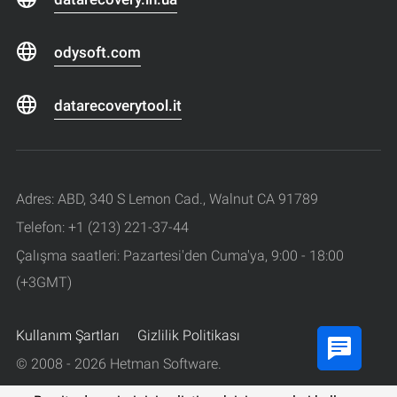
odysoft.com
datarecoverytool.it
Adres: ABD, 340 S Lemon Cad., Walnut CA 91789
Telefon: +1 (213) 221-37-44
Çalışma saatleri: Pazartesi'den Cuma'ya, 9:00 - 18:00
(+3GMT)
Kullanım Şartları
Gizlilik Politikası
© 2008 - 2026 Hetman Software.
Tüm haklarıı saklıdır.