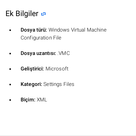
Ek Bilgiler
Dosya türü:
Windows Virtual Machine
Configuration File
Dosya uzantısı:
.VMC
Geliştirici:
Microsoft
Kategori:
Settings Files
Biçim:
XML