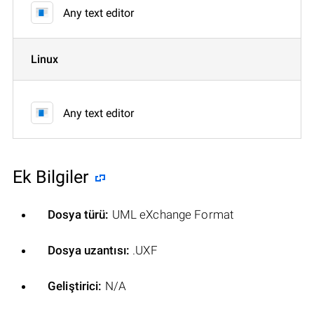
Any text editor
Linux
Any text editor
Ek Bilgiler
Dosya türü:
UML eXchange Format
Dosya uzantısı:
.UXF
Geliştirici:
N/A