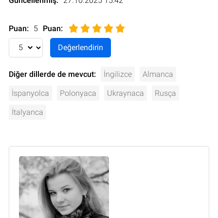
Güncellenmiş:
27.10.2025 15:42
Puan:
5
Puan
:
Diğer dillerde de mevcut:
İngilizce
Almanca
İspanyolca
Polonyaca
Ukraynaca
Rusça
İtalyanca