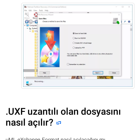
.UXF uzantılı olan dosyasını
nasıl açılır?
uML eXchange Format nasıl açılacağını mı