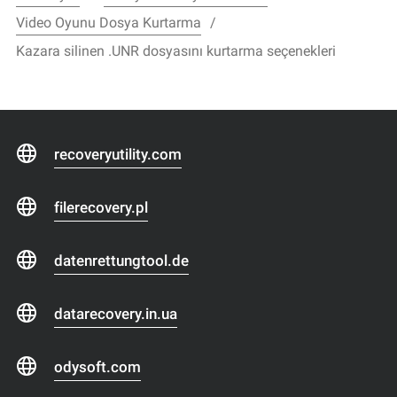
Video Oyunu Dosya Kurtarma
Kazara silinen .UNR dosyasını kurtarma seçenekleri
recoveryutility.com
filerecovery.pl
datenrettungtool.de
datarecovery.in.ua
odysoft.com