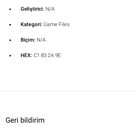
Geliştirici:
N/A
Kategori:
Game Files
Biçim:
N/A
HEX:
C1 83 2A 9E
Geri bildirim