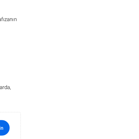
afızanın
arda,
in