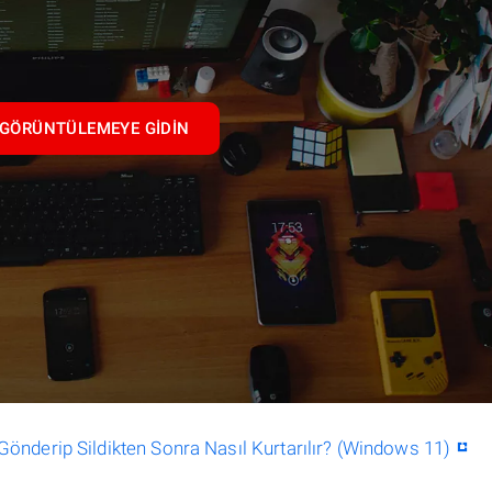
GÖRÜNTÜLEMEYE GIDIN
nderip Sildikten Sonra Nasıl Kurtarılır? (Windows 11)