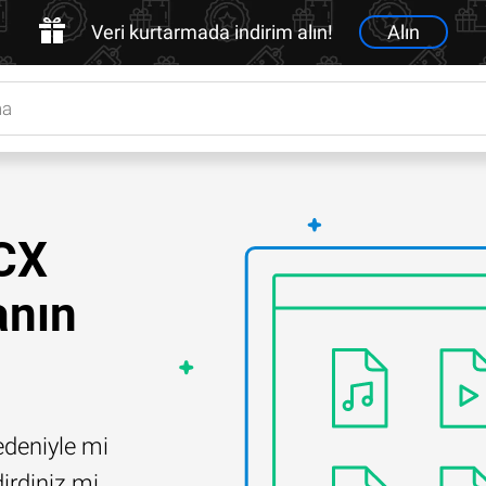
Veri kurtarmada indirim alın!
Alın
DCX
anın
edeniyle mi
irdiniz mi