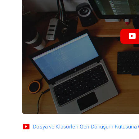
Dosya ve Klasörleri Geri Dönüşüm Kutusuna Gö