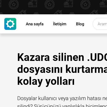
Ana sayfa
İletişim
Blog
Kazara silinen .U
dosyasını kurtarm
kolay yolları
Dosyalar kullanıcı veya yazılım hatası n
silindi? Sürücünüzü yanlışlıkla biçimlend