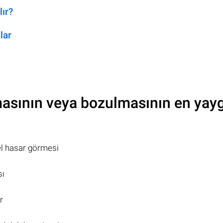
lır?
lar
asının veya bozulmasının en yay
el hasar görmesi
sı
r