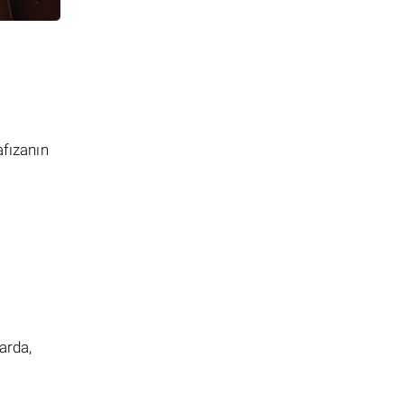
afızanın
arda,