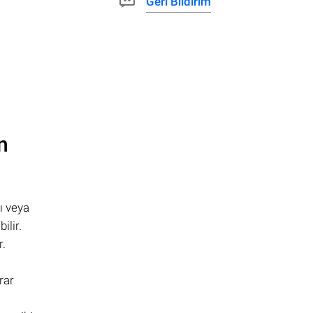
Geri Bildirim
n
ı veya
ilir.
r.
rar