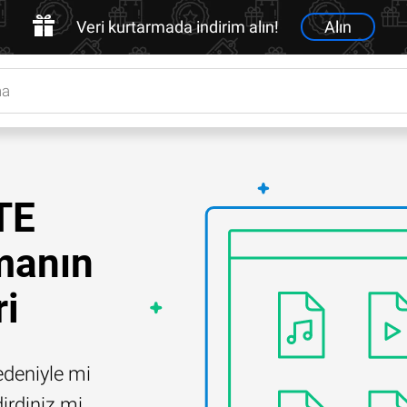
Veri kurtarmada indirim alın!
Alın
TE
lmanın
ri
edeniyle mi
irdiniz mi