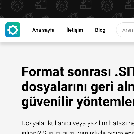
Ana sayfa
İletişim
Blog
Format sonrası .SI
dosyalarını geri a
güvenilir yöntemle
Dosyalar kullanıcı veya yazılım hatası n
silindi? Sürücünüzü yanlışlıkla biçimlend