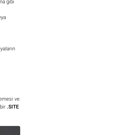
ma gibi
eya
yaların
lemesi ve
bir
.SITE