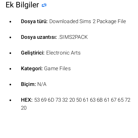
Ek Bilgiler
Dosya türü:
Downloaded Sims 2 Package File
Dosya uzantısı:
.SIMS2PACK
Geliştirici:
Electronic Arts
Kategori:
Game Files
Biçim:
N/A
HEX:
53 69 6D 73 32 20 50 61 63 6B 61 67 65 72
20