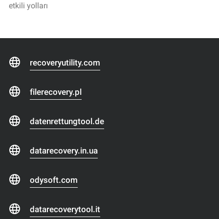
etkili yolları
recoveryutility.com
filerecovery.pl
datenrettungtool.de
datarecovery.in.ua
odysoft.com
datarecoverytool.it