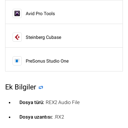
Avid Pro Tools
Steinberg Cubase
PreSonus Studio One
Ek Bilgiler
Dosya türü:
REX2 Audio File
Dosya uzantısı:
.RX2