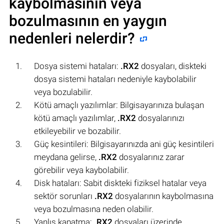
kaybolmasının veya
bozulmasının en yaygın
nedenleri nelerdir?
Dosya sistemi hataları:
.RX2
dosyaları, diskteki
dosya sistemi hataları nedeniyle kaybolabilir
veya bozulabilir.
Kötü amaçlı yazılımlar: Bilgisayarınıza bulaşan
kötü amaçlı yazılımlar,
.RX2
dosyalarınızı
etkileyebilir ve bozabilir.
Güç kesintileri: Bilgisayarınızda ani güç kesintileri
meydana gelirse,
.RX2
dosyalarınız zarar
görebilir veya kaybolabilir.
Disk hataları: Sabit diskteki fiziksel hatalar veya
sektör sorunları
.RX2
dosyalarının kaybolmasına
veya bozulmasına neden olabilir.
Yanlış kapatma:
.RX2
dosyaları üzerinde