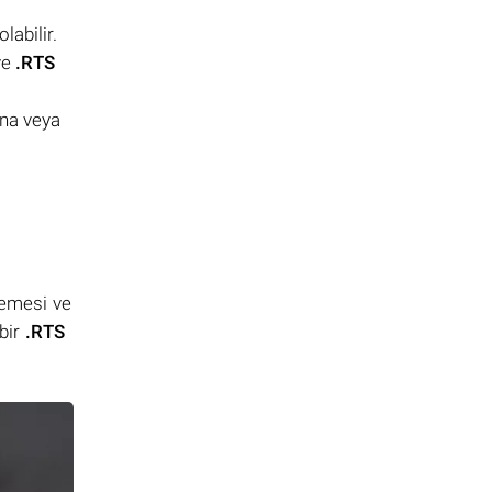
labilir.
 ve
.RTS
na veya
lemesi ve
bir
.RTS