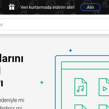
Veri kurtarmada indirim alın!
Alın
arını
i
ı
edeniyle mi
irdiniz mi