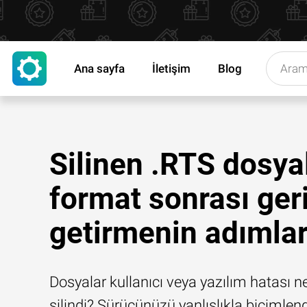
Ana sayfa
İletişim
Blog
Silinen .RTS dosyal
format sonrası ger
getirmenin adımlar
Dosyalar kullanıcı veya yazılım hatası n
silindi? Sürücünüzü yanlışlıkla biçimlend