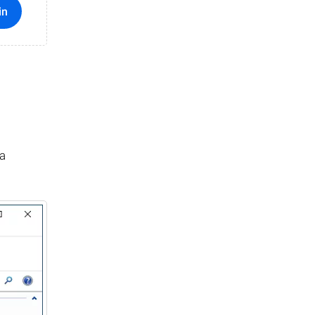
in
ma