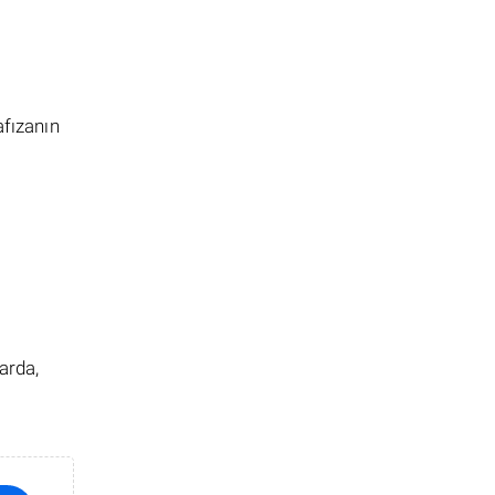
afızanın
arda,