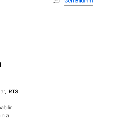
Geri Bildirim
n
lar,
.RTS
bilir.
ınızı