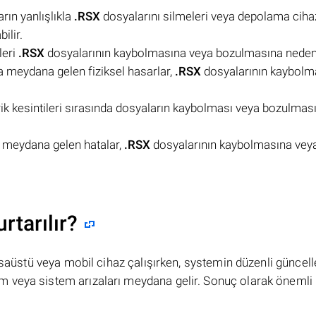
rın yanlışlıkla
.RSX
dosyalarını silmeleri veya depolama cihaz
ilir.
leri
.RSX
dosyalarının kaybolmasına veya bozulmasına neden o
 meydana gelen fiziksel hasarlar,
.RSX
dosyalarının kaybolm
trik kesintileri sırasında dosyaların kaybolması veya bozulması 
e meydana gelen hatalar,
.RSX
dosyalarının kaybolmasına vey
rtarılır?
masaüstü veya mobil cihaz çalışırken, systemin düzenli güncel
 veya sistem arızaları meydana gelir. Sonuç olarak önemli 