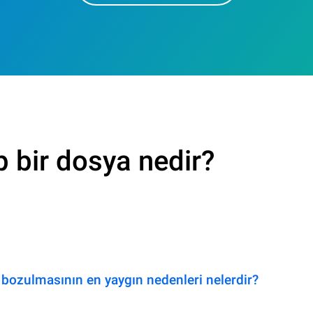
p bir dosya nedir?
bozulmasının en yaygın nedenleri nelerdir?