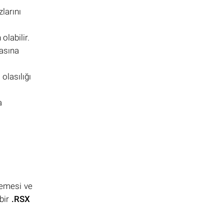
larını
labilir.
asına
olasılığı
a
lemesi ve
bir
.RSX