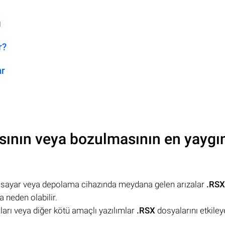
ı
r?
ar
sının veya bozulmasının en yaygı
lgisayar veya depolama cihazında meydana gelen arızalar
.RSX
 neden olabilir.
mları veya diğer kötü amaçlı yazılımlar
.RSX
dosyalarını etkileye