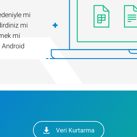
edeniyle mi
irdiniz mi
ilmek mi
 Android
Veri Kurtarma