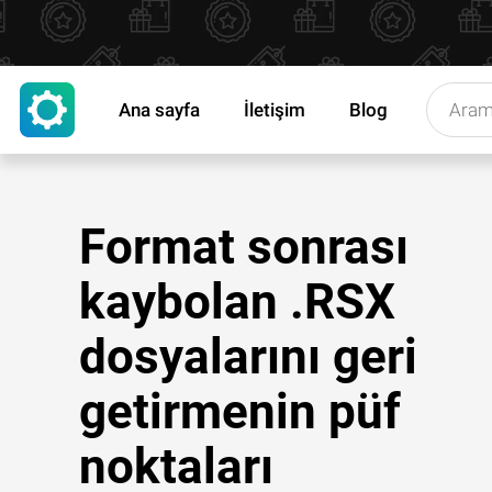
Ana sayfa
İletişim
Blog
Format sonrası
kaybolan .RSX
dosyalarını geri
getirmenin püf
noktaları