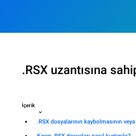
.RSX uzantısına sahi
İçerik
.RSX dosyalarının kaybolmasının veya 
Kayıp .RSX dosyaları nasıl kurtarılır?