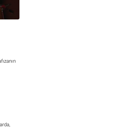
afızanın
arda,