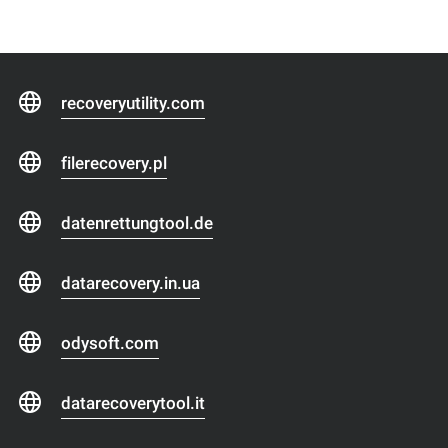
recoveryutility.com
filerecovery.pl
datenrettungtool.de
datarecovery.in.ua
odysoft.com
datarecoverytool.it