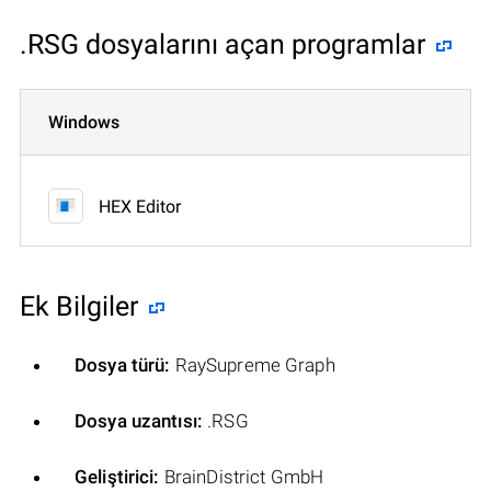
.RSG dosyalarını açan programlar
Windows
HEX Editor
Ek Bilgiler
Dosya türü:
RaySupreme Graph
Dosya uzantısı:
.RSG
Geliştirici:
BrainDistrict GmbH