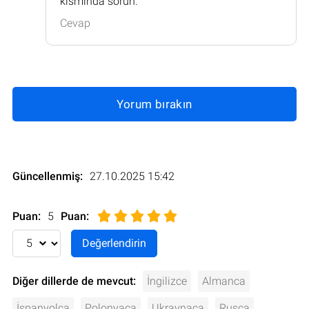
kısmında sorun.
Cevap
Yorum bırakın
Güncellenmiş:
27.10.2025 15:42
Puan:
5
Puan
:
Diğer dillerde de mevcut:
İngilizce
Almanca
İspanyolca
Polonyaca
Ukraynaca
Rusça