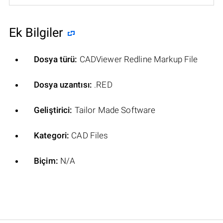
Ek Bilgiler
Dosya türü:
CADViewer Redline Markup File
Dosya uzantısı:
.RED
Geliştirici:
Tailor Made Software
Kategori:
CAD Files
Biçim:
N/A