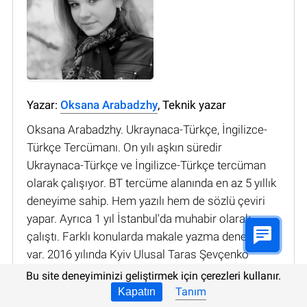
Yazar:
Oksana Arabadzhy
, Teknik yazar
Oksana Arabadzhy. Ukraynaca-Türkçe, İngilizce-
Türkçe Tercümanı. On yılı aşkın süredir
Ukraynaca-Türkçe ve İngilizce-Türkçe tercüman
olarak çalışıyor. BT tercüme alanında en az 5 yıllık
deneyime sahip. Hem yazılı hem de sözlü çeviri
yapar. Ayrıca 1 yıl İstanbul'da muhabir olarak
çalıştı. Farklı konularda makale yazma deneyimi
var. 2016 yılında Kyiv Ulusal Taras Şevçenko
Üniversitesi, Türk Dili ve Edebiyatı Bölümünden
Bu site deneyiminizi geliştirmek için çerezleri kullanır.
mezun oldu. 2017 yılında Marmara
Tanım
Kapatın