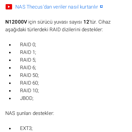
NAS Thecus'dan veriler nasıl kurtarılır
N12000V
için sürücü yuvası sayısı
12
'tür. Cihaz
aşağıdaki türlerdeki RAID dizilerini destekler:
RAID 0;
RAID 1;
RAID 5;
RAID 6;
RAID 50;
RAID 60;
RAID 10;
JBOD;
NAS şunları destekler:
EXT3;