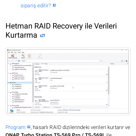
sipariş edilir?
Hetman RAID Recovery ile Verileri
Kurtarma
Program
, hasarlı RAID dizilerindeki verileri kurtarır ve
QNAP Turbo Station TS-569 Pro / TS-569L
ile