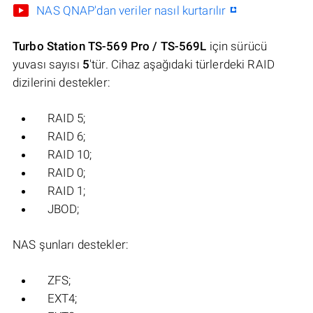
NAS QNAP'dan veriler nasıl kurtarılır
Turbo Station TS-569 Pro / TS-569L
için sürücü
yuvası sayısı
5
'tür. Cihaz aşağıdaki türlerdeki RAID
dizilerini destekler:
RAID 5;
RAID 6;
RAID 10;
RAID 0;
RAID 1;
JBOD;
NAS şunları destekler:
ZFS;
EXT4;