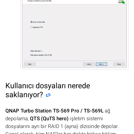
Kullanıcı dosyaları nerede
saklanıyor?
QNAP Turbo Station TS-569 Pro / TS-569L
ağ
depolama,
QTS (QuTS hero)
işletim sistemi
dosyalarını ayrı bir RAID 1 (ayna) dizisinde depolar.
Genel olarak, tüm NAS'lar her diskte birkaç bölüm