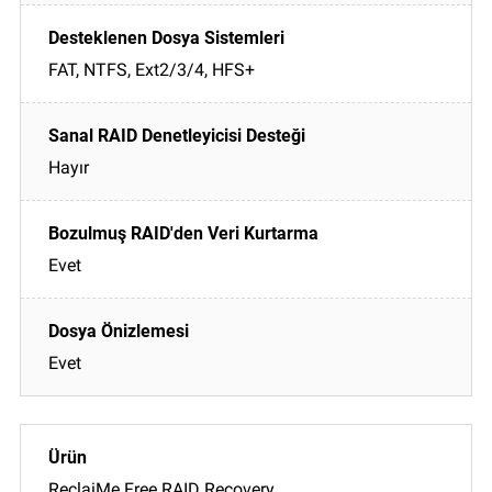
FAT, NTFS, Ext2/3/4, HFS+
Hayır
Evet
Evet
ReclaiMe Free RAID Recovery