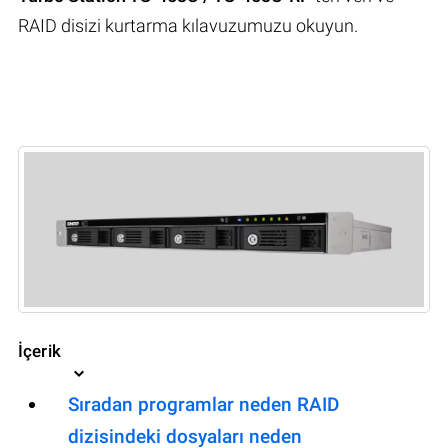
RAID disizi kurtarma kılavuzumuzu okuyun.
İçerik
Sıradan programlar neden RAID
dizisindeki dosyaları neden