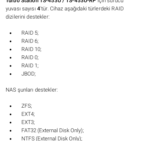
Turbo Station TS-453U / TS-453U-RP
için sürücü
yuvası sayısı
4
'tür. Cihaz aşağıdaki türlerdeki RAID
dizilerini destekler:
RAID 5;
RAID 6;
RAID 10;
RAID 0;
RAID 1;
JBOD;
NAS şunları destekler:
ZFS;
EXT4;
EXT3;
FAT32 (External Disk Only);
NTFS (External Disk Only);