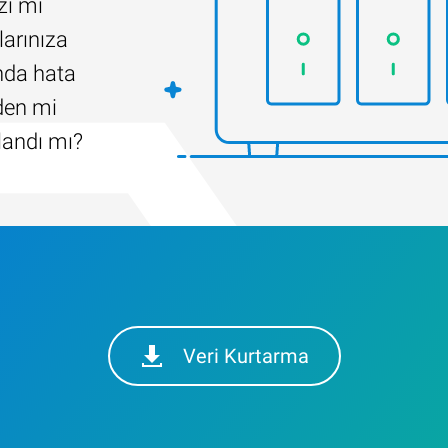
zı mı
larınıza
ında hata
iden mi
landı mı?
Veri Kurtarma