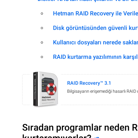
Hetman RAID Recovery ile Veril
Disk görüntüsünden güvenli ku
Kullanıcı dosyaları nerede sakla
RAID kurtarma yazılımının karşıl
RAID Recovery™ 3.1
Bilgisayarın erişemediği hasarlı RAID 
Sıradan programlar neden R