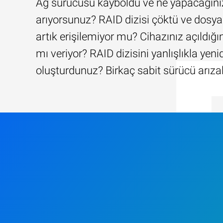
Ağ sürücüsü kayboldu ve ne yapacağını
arıyorsunuz? RAID dizisi çöktü ve dosya
artık erişilemiyor mu? Cihazınız açıldığ
mı veriyor? RAID dizisini yanlışlıkla yen
oluşturdunuz? Birkaç sabit sürücü arıza