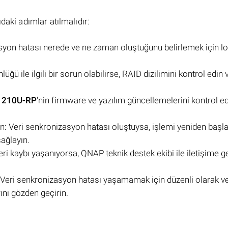
daki adımlar atılmalıdır:
asyon hatası nerede ve ne zaman oluştuğunu belirlemek için l
üğü ile ilgili bir sorun olabilirse, RAID dizilimini kontrol edin 
1210U-RP
'nin firmware ve yazılım güncellemelerini kontrol e
n: Veri senkronizasyon hatası oluştuysa, işlemi yeniden başl
sağlayın.
i kaybı yaşanıyorsa, QNAP teknik destek ekibi ile iletişime g
: Veri senkronizasyon hatası yaşamamak için düzenli olarak ve
ını gözden geçirin.