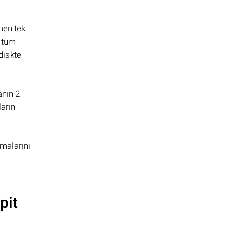
men tek
n tüm
diskte
anın 2
ların
amalarını
pit