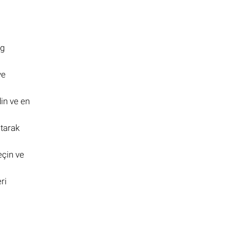
og
ve
din ve en
atarak
eçin ve
ri