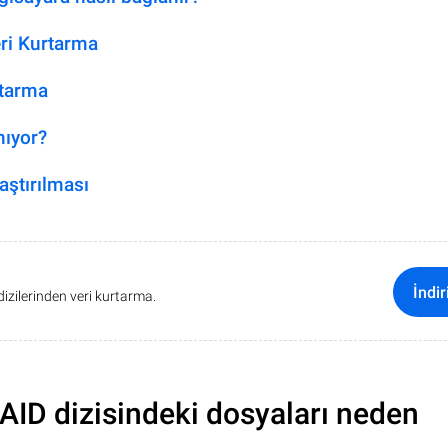
eri Kurtarma
rtarma
nıyor?
aştırılması
İndir
dizilerinden veri kurtarma.
AID dizisindeki dosyaları neden