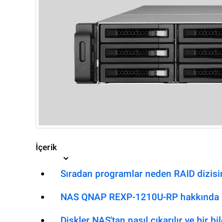
İçerik
Sıradan programlar neden RAID dizisi
NAS QNAP REXP-1210U-RP hakkında bi
Diskler NAS'tan nasıl çıkarılır ve bir b