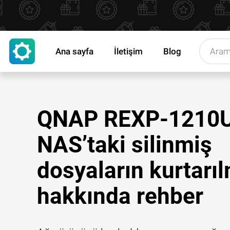
Ana sayfa
İletişim
Blog
QNAP REXP-1210
NAS’taki silinmiş
dosyaların kurtarı
hakkında rehber