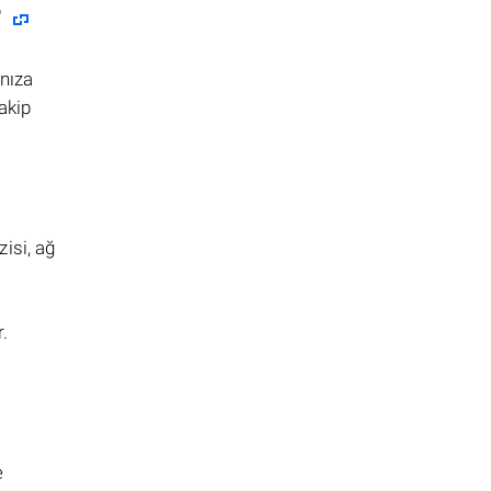
?
nıza
akip
isi, ağ
.
e