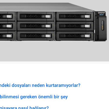
ndeki dosyaları neden kurtaramıyorlar?
linmesi gereken önemli bir şey
ilgisayara nasıl bağlanır?