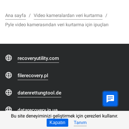
Ana sayfa
Video kameralardan veri kurtarma
Pyle video kamerasından veri kurtarma için ipuçları
recoveryutility.com
filerecovery.pl
datenrettungtool.de
datarecovery.in.ua
Bu site deneyiminizi geliştirmek için çerezleri kullanır.
Tanım
Kapatın
odysoft.com