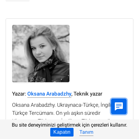
Yazar:
Oksana Arabadzhy
, Teknik yazar
Oksana Arabadzhy. Ukraynaca-Türkçe, İngilizce-
Türkçe Tercümanı. On yılı aşkın süredir
Ukraynaca-Türkçe ve İngilizce-Türkçe tercüman
Bu site deneyiminizi geliştirmek için çerezleri kullanır.
olarak çalışıyor. BT tercüme alanında en az 5 yıllık
Tanım
Kapatın
deneyime sahip. Hem yazılı hem de sözlü çeviri