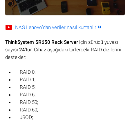
NAS Lenovo'dan veriler nasıl kurtarılır
ThinkSystem SR650 Rack Server
için sürücü yuvası
sayısı
24
'tür. Cihaz aşağıdaki türlerdeki RAID dizilerini
destekler:
RAID 0;
RAID 1;
RAID 5;
RAID 6;
RAID 50;
RAID 60;
JBOD;