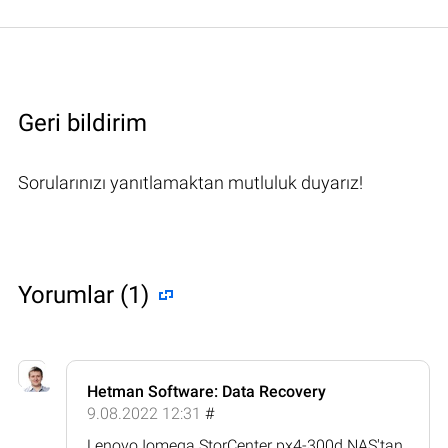
Geri bildirim
Sorularınızı yanıtlamaktan mutluluk duyarız!
Yorumlar (1)
Hetman Software: Data Recovery
9.08.2022 12:31
#
Lenovo Iomega StorCenter px4-300d NAS'tan