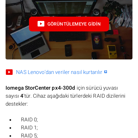
GÖRÜNTÜLEMEYE GIDIN
NAS Lenovo'dan veriler nasıl kurtarılır
Iomega StorCenter px4-300d
için sürücü yuvası
sayısı
4
'tür. Cihaz aşağıdaki türlerdeki RAID dizilerini
destekler:
RAID 0;
RAID 1;
RAID 5;