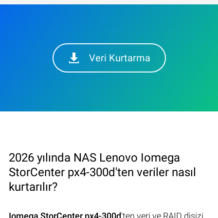
Veri Kurtarma
2026 yılında NAS Lenovo Iomega
StorCenter px4-300d'ten veriler nasıl
kurtarılır?
Iomega StorCenter px4-300d
'ten veri ve RAID disizi