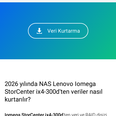
Veri Kurtarma
2026 yılında NAS Lenovo Iomega
StorCenter ix4-300d'ten veriler nasıl
kurtarılır?
Iomega StorCenter ix4-300d
'ten veri ve RAID disizi