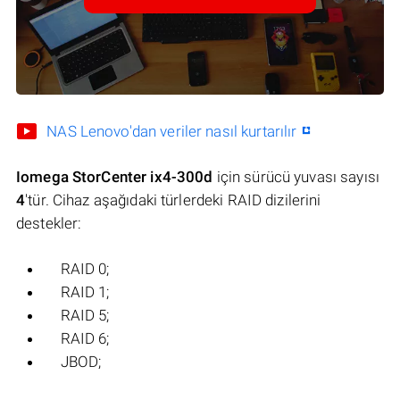
NAS Lenovo'dan veriler nasıl kurtarılır
Iomega StorCenter ix4-300d
için sürücü yuvası sayısı
4
'tür. Cihaz aşağıdaki türlerdeki RAID dizilerini
destekler:
RAID 0;
RAID 1;
RAID 5;
RAID 6;
JBOD;