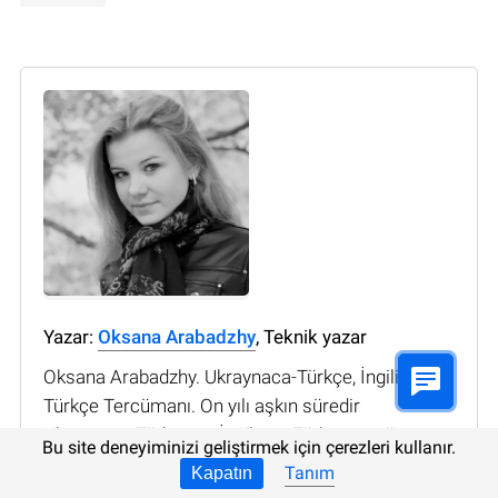
Yazar:
Oksana Arabadzhy
, Teknik yazar
Oksana Arabadzhy. Ukraynaca-Türkçe, İngilizce-
Türkçe Tercümanı. On yılı aşkın süredir
Ukraynaca-Türkçe ve İngilizce-Türkçe tercüman
Bu site deneyiminizi geliştirmek için çerezleri kullanır.
olarak çalışıyor. BT tercüme alanında en az 5 yıllık
Tanım
Kapatın
deneyime sahip. Hem yazılı hem de sözlü çeviri