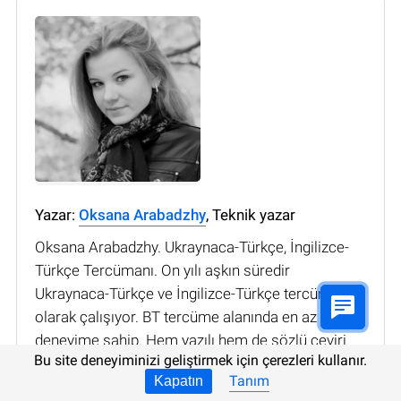
Yazar:
Oksana Arabadzhy
, Teknik yazar
Oksana Arabadzhy. Ukraynaca-Türkçe, İngilizce-
Türkçe Tercümanı. On yılı aşkın süredir
Ukraynaca-Türkçe ve İngilizce-Türkçe tercüman
olarak çalışıyor. BT tercüme alanında en az 5 yıllık
deneyime sahip. Hem yazılı hem de sözlü çeviri
Bu site deneyiminizi geliştirmek için çerezleri kullanır.
yapar. Ayrıca 1 yıl İstanbul'da muhabir olarak
Tanım
Kapatın
çalıştı. Farklı konularda makale yazma deneyimi