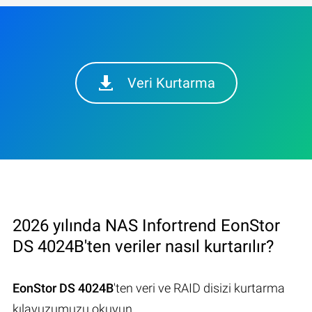
Veri Kurtarma
2026 yılında NAS Infortrend EonStor
DS 4024B'ten veriler nasıl kurtarılır?
EonStor DS 4024B
'ten veri ve RAID disizi kurtarma
kılavuzumuzu okuyun.