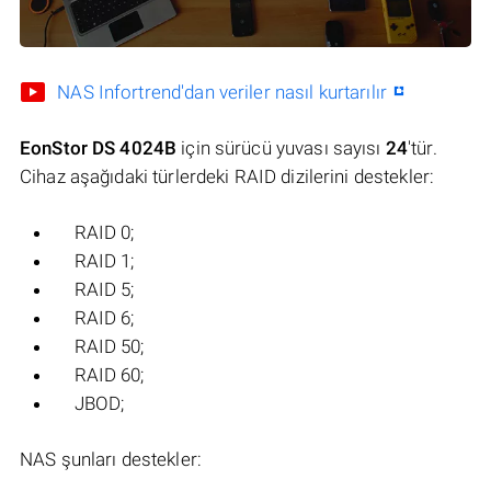
NAS Infortrend'dan veriler nasıl kurtarılır
EonStor DS 4024B
için sürücü yuvası sayısı
24
'tür.
Cihaz aşağıdaki türlerdeki RAID dizilerini destekler:
RAID 0;
RAID 1;
RAID 5;
RAID 6;
RAID 50;
RAID 60;
JBOD;
NAS şunları destekler: