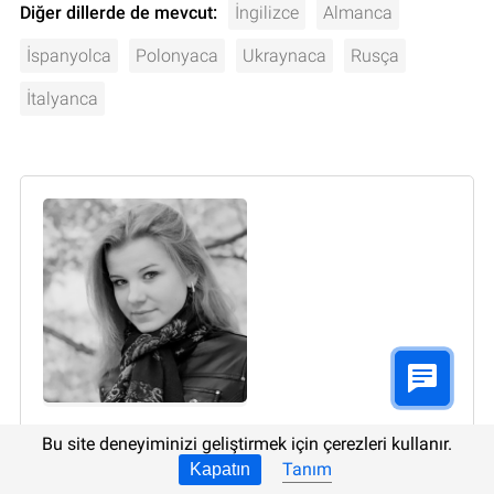
Diğer dillerde de mevcut:
İngilizce
Almanca
İspanyolca
Polonyaca
Ukraynaca
Rusça
İtalyanca
Yazar:
Oksana Arabadzhy
, Teknik yazar
Bu site deneyiminizi geliştirmek için çerezleri kullanır.
Tanım
Kapatın
Oksana Arabadzhy. Ukraynaca-Türkçe, İngilizce-