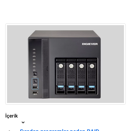
İçerik