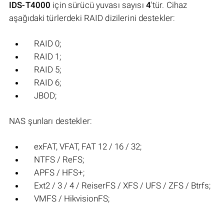
IDS-T4000
için sürücü yuvası sayısı
4
'tür. Cihaz
aşağıdaki türlerdeki RAID dizilerini destekler:
RAID 0;
RAID 1;
RAID 5;
RAID 6;
JBOD;
NAS şunları destekler:
exFAT, VFAT, FAT 12 / 16 / 32;
NTFS / ReFS;
APFS / HFS+;
Ext2 / 3 / 4 / ReiserFS / XFS / UFS / ZFS / Btrfs;
VMFS / HikvisionFS;