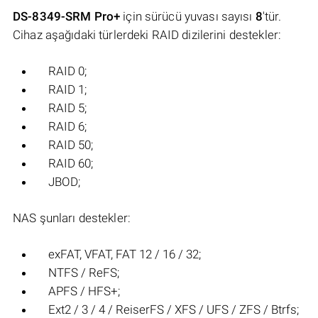
DS-8349-SRM Pro+
için sürücü yuvası sayısı
8
'tür.
Cihaz aşağıdaki türlerdeki RAID dizilerini destekler:
RAID 0;
RAID 1;
RAID 5;
RAID 6;
RAID 50;
RAID 60;
JBOD;
NAS şunları destekler:
exFAT, VFAT, FAT 12 / 16 / 32;
NTFS / ReFS;
APFS / HFS+;
Ext2 / 3 / 4 / ReiserFS / XFS / UFS / ZFS / Btrfs;