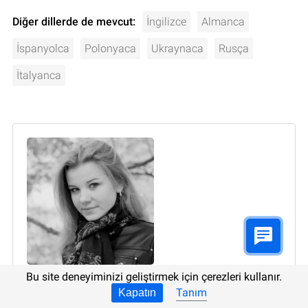
Diğer dillerde de mevcut:
İngilizce
Almanca
İspanyolca
Polonyaca
Ukraynaca
Rusça
İtalyanca
Bu site deneyiminizi geliştirmek için çerezleri kullanır.
Yazar:
Oksana Arabadzhy
, Teknik yazar
Tanım
Kapatın