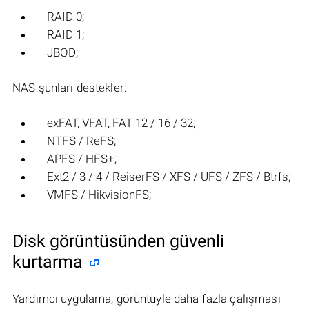
RAID 0;
RAID 1;
JBOD;
NAS şunları destekler:
exFAT, VFAT, FAT 12 / 16 / 32;
NTFS / ReFS;
APFS / HFS+;
Ext2 / 3 / 4 / ReiserFS / XFS / UFS / ZFS / Btrfs;
VMFS / HikvisionFS;
Disk görüntüsünden güvenli
kurtarma
Yardımcı uygulama, görüntüyle daha fazla çalışması