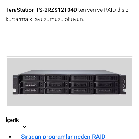
TeraStation TS-2RZS12T04D
'ten veri ve RAID disizi
kurtarma kılavuzumuzu okuyun.
İçerik
Sıradan programlar neden RAID