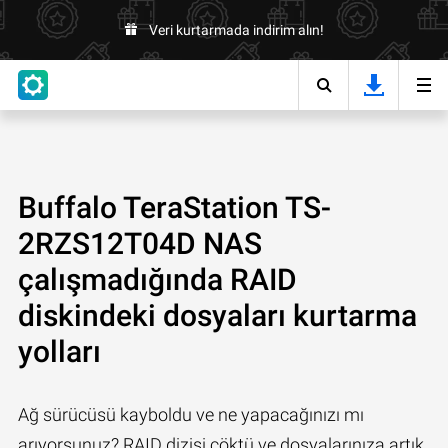
Veri kurtarmada indirim alın!
Buffalo TeraStation TS-
2RZS12T04D NAS
çalışmadığında RAID
diskindeki dosyaları kurtarma
yolları
Ağ sürücüsü kayboldu ve ne yapacağınızı mı
arıyorsunuz? RAID dizisi çöktü ve dosyalarınıza artık