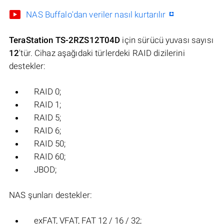
NAS Buffalo'dan veriler nasıl kurtarılır
TeraStation TS-2RZS12T04D
için sürücü yuvası sayısı
12
'tür. Cihaz aşağıdaki türlerdeki RAID dizilerini
destekler:
RAID 0;
RAID 1;
RAID 5;
RAID 6;
RAID 50;
RAID 60;
JBOD;
NAS şunları destekler:
exFAT, VFAT, FAT 12 / 16 / 32;