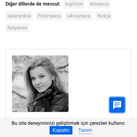
Diğer dillerde de mevcut:
İngilizce
Almanca
İspanyolca
Polonyaca
Ukraynaca
Rusça
İtalyanca
Yazar:
Oksana Arabadzhy
, Teknik yazar
Bu site deneyiminizi geliştirmek için çerezleri kullanır.
Tanım
Kapatın
Oksana Arabadzhy. Ukraynaca-Türkçe, İngilizce-