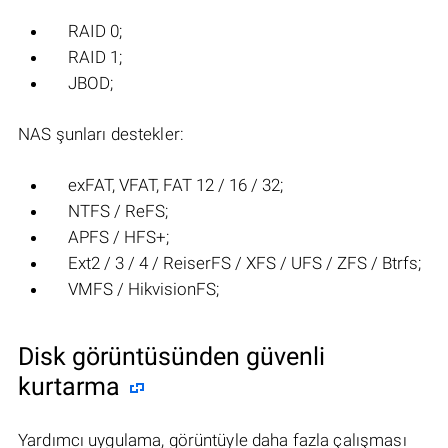
RAID 0;
RAID 1;
JBOD;
NAS şunları destekler:
exFAT, VFAT, FAT 12 / 16 / 32;
NTFS / ReFS;
APFS / HFS+;
Ext2 / 3 / 4 / ReiserFS / XFS / UFS / ZFS / Btrfs;
VMFS / HikvisionFS;
Disk görüntüsünden güvenli
kurtarma
Yardımcı uygulama, görüntüyle daha fazla çalışması