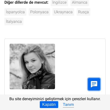
Diğer dillerde de mevcut:
İngilizce
Almanca
İspanyolca
Polonyaca
Ukraynaca
Rusça
İtalyanca
Yazar:
Oksana Arabadzhy
, Teknik yazar
Bu site deneyiminizi geliştirmek için çerezleri kullanır.
Tanım
Kapatın
Oksana Arabadzhy. Ukraynaca-Türkçe, İngilizce-