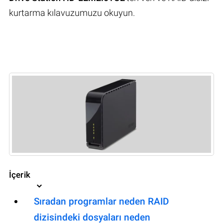
kurtarma kılavuzumuzu okuyun.
İçerik
Sıradan programlar neden RAID
dizisindeki dosyaları neden