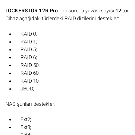
LOCKERSTOR 12R Pro
için sürücü yuvası sayısı
12
'tür.
Cihaz aşağıdaki türlerdeki RAID dizilerini destekler:
RAID 0;
RAID 1;
RAID 5;
RAID 6;
RAID 50;
RAID 60;
RAID 10;
JBOD;
NAS şunları destekler:
Ext2;
Ext3;