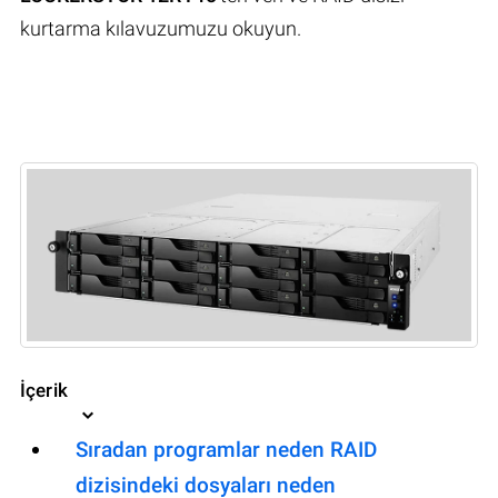
kurtarma kılavuzumuzu okuyun.
İçerik
Sıradan programlar neden RAID
dizisindeki dosyaları neden