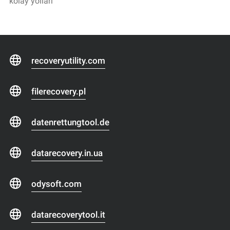
kolay yolları
recoveryutility.com
filerecovery.pl
datenrettungtool.de
datarecovery.in.ua
odysoft.com
datarecoverytool.it