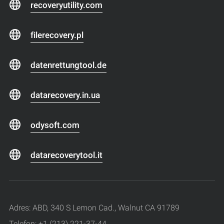
recoveryutility.com
filerecovery.pl
datenrettungtool.de
datarecovery.in.ua
odysoft.com
datarecoverytool.it
Adres: ABD, 340 S Lemon Cad., Walnut CA 91789
Telefon: +1 (213) 221-37-44