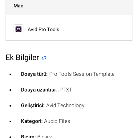
Mac
Avid Pro Tools
Ek Bilgiler
Dosya türü:
Pro Tools Session Template
Dosya uzantısı:
.PTXT
Geliştirici:
Avid Technology
Kategori:
Audio Files
Biçim:
Binary