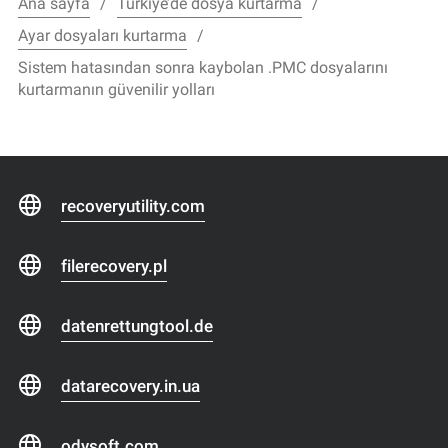
Ana sayfa
Türkiye’de dosya kurtarma
Ayar dosyaları kurtarma
Sistem hatasından sonra kaybolan .PMC dosyalarını
kurtarmanın güvenilir yolları
recoveryutility.com
filerecovery.pl
datenrettungtool.de
datarecovery.in.ua
odysoft.com