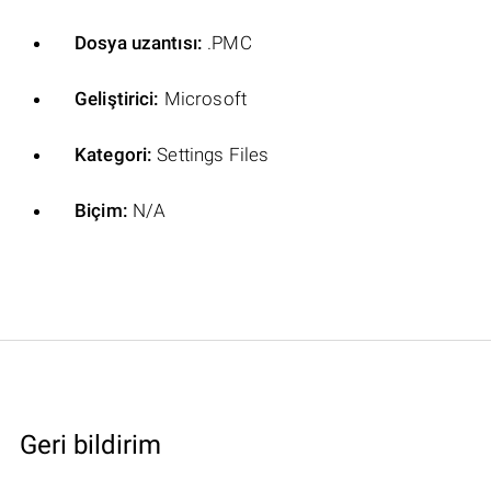
Dosya uzantısı:
.PMC
Geliştirici:
Microsoft
Kategori:
Settings Files
Biçim:
N/A
Geri bildirim