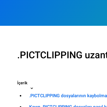
.PICTCLIPPING uzantı
İçerik
.PICTCLIPPING dosyalarının kaybolmas
Kayıp .PICTCLIPPING dosyaları nasıl ku