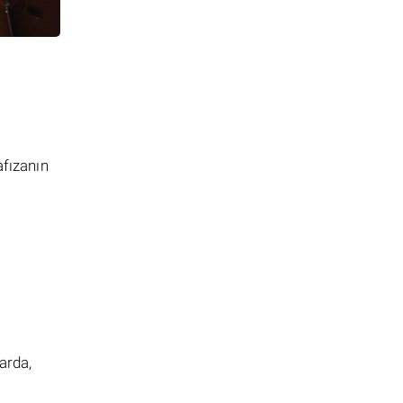
afızanın
arda,