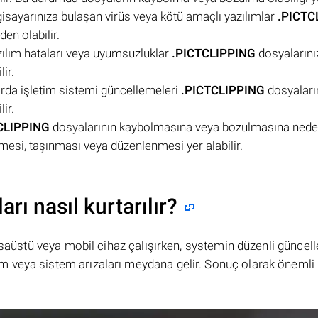
ilgisayarınıza bulaşan virüs veya kötü amaçlı yazılımlar
.PICTC
en olabilir.
zılım hataları veya uyumsuzluklar
.PICTCLIPPING
dosyalarını
ir.
arda işletim sistemi güncellemeleri
.PICTCLIPPING
dosyaları
ir.
CLIPPING
dosyalarının kaybolmasına veya bozulmasına neden 
nmesi, taşınması veya düzenlenmesi yer alabilir.
ı nasıl kurtarılır?
masaüstü veya mobil cihaz çalışırken, systemin düzenli güncel
 veya sistem arızaları meydana gelir. Sonuç olarak önemli 