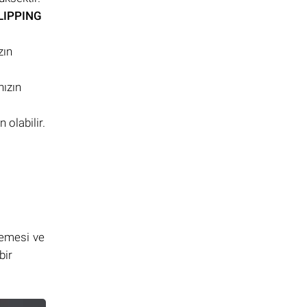
LIPPING
zın
nızın
olabilir.
lemesi ve
bir