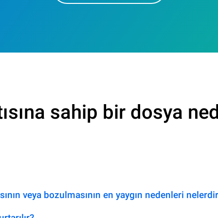
sına sahip bir dosya ned
ının veya bozulmasının en yaygın nedenleri nelerdi
rtarılır?