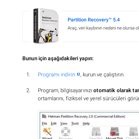
Partition Recovery™ 5.4
Araç, veri kaybının nedeni ne olursa ol
Bunun için aşağıdakileri yapın:
Programı indirin
, kurun ve çalıştırın.
Program, bilgisayarınızı
otomatik olarak ta
ortamlarını, fiziksel ve yerel sürücüleri görü