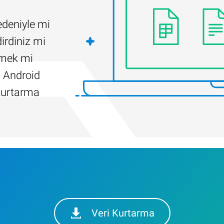
edeniyle mi
irdiniz mi
ilmek mi
 Android
kurtarma
Veri Kurtarma