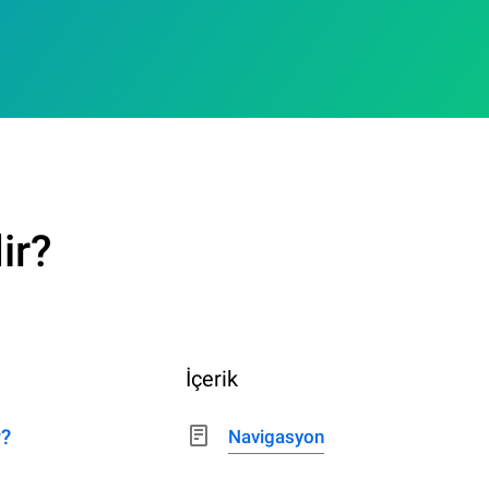
ir?
İçerik
r?
Navigasyon