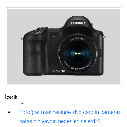
İçerik
Fotoğraf makinesinde «No card in camera»
hatasının yaygın nedenleri nelerdir?