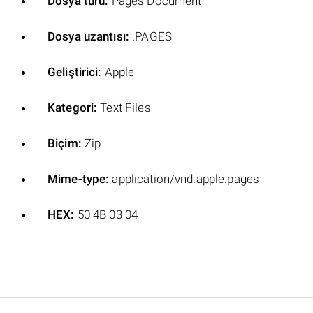
Dosya türü:
Pages Document
Dosya uzantısı:
.PAGES
Geliştirici:
Apple
Kategori:
Text Files
Biçim:
Zip
Mime-type:
application/vnd.apple.pages
HEX:
50 4B 03 04