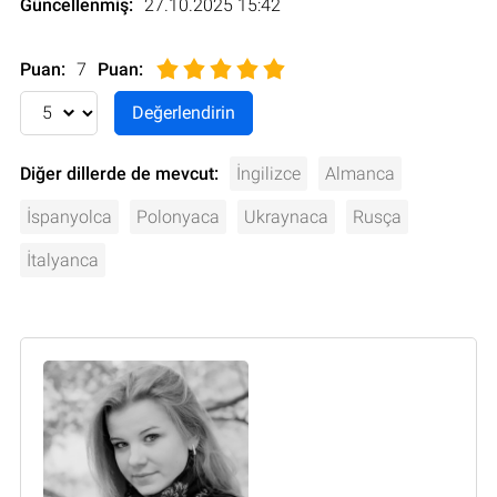
Güncellenmiş:
27.10.2025 15:42
Puan:
7
Puan
:
Diğer dillerde de mevcut:
İngilizce
Almanca
İspanyolca
Polonyaca
Ukraynaca
Rusça
İtalyanca