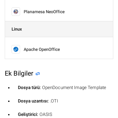
Planamesa NeoOffice
Linux
Apache OpenOffice
Ek Bilgiler
Dosya türü:
OpenDocument Image Template
Dosya uzantısı:
.OTI
Geliştirici:
OASIS