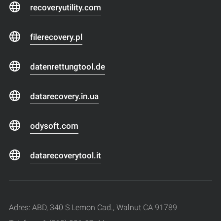
recoveryutility.com
filerecovery.pl
datenrettungtool.de
datarecovery.in.ua
odysoft.com
datarecoverytool.it
Adres: ABD, 340 S Lemon Cad., Walnut CA 91789