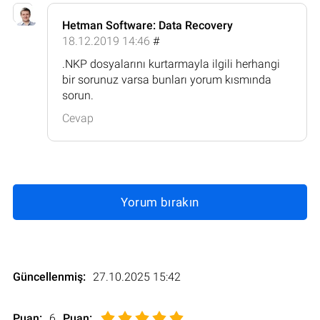
Hetman Software: Data Recovery
18.12.2019 14:46
#
.NKP dosyalarını kurtarmayla ilgili herhangi
bir sorunuz varsa bunları yorum kısmında
sorun.
Cevap
Yorum bırakın
Güncellenmiş:
27.10.2025 15:42
Puan:
6
Puan
: